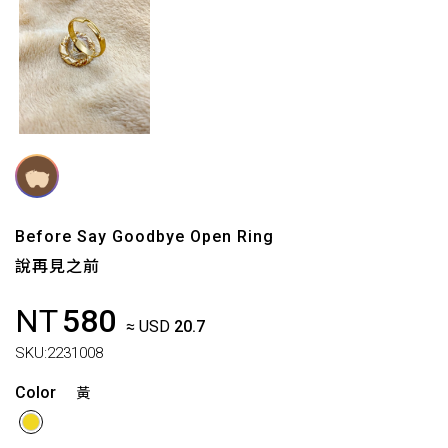
Before Say Goodbye Open Ring
說再見之前
NT
580
≈ USD
20.7
SKU:
2231008
Color
黃