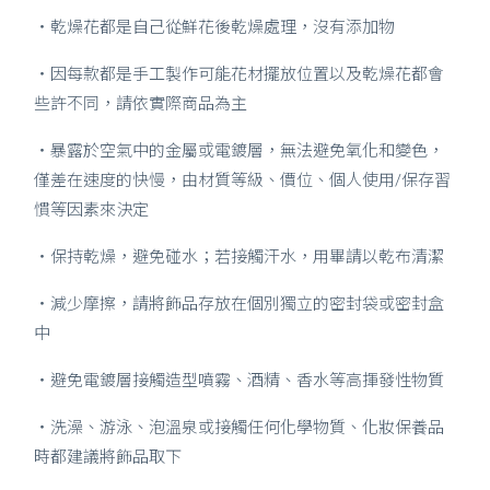
・乾燥花都是自己從鮮花後乾燥處理，沒有添加物
・因每款都是手工製作可能花材擺放位置以及乾燥花都會
些許不同，請依實際商品為主
・暴露於空氣中的金屬或電鍍層，無法避免氧化和變色，
僅差在速度的快慢，由材質等級、價位、個人使用/保存習
慣等因素來決定
・保持乾燥，避免碰水；若接觸汗水，用畢請以乾布清潔
・減少摩擦，請將飾品存放在個別獨立的密封袋或密封盒
中
・避免電鍍層接觸造型噴霧、酒精、香水等高揮發性物質
・洗澡、游泳、泡溫泉或接觸任何化學物質、化妝保養品
時都建議將飾品取下