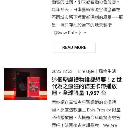
過雪的壯闊，卻未必看過彩色的雪。
每年冬天，日本藝術家澁谷俊彦都在
不同城市留下短暫卻深刻的風景——那
是一場只存在於當下的地景藝術
《Snow Pallet》。
READ MORE
2025.12.23
Lifestyle｜風格生活
這個聖誕禮物誰都想要！Z 世
代為之瘋狂的貓王卡帶播放
器，全球限量 1,957 台
若你還在苦惱今年聖誕節的交換禮
物，那麼這款貓王 Elvis Presley 限量
卡帶播放器，大概是今年最驚奇的答
案吧！法國復古音訊品牌 We Are