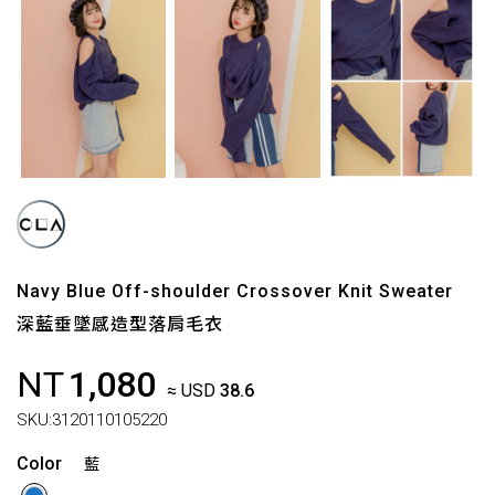
Navy Blue Off-shoulder Crossover Knit Sweater
深藍垂墜感造型落肩毛衣
NT
1,080
≈ USD
38.6
SKU:
3120110105220
Color
藍