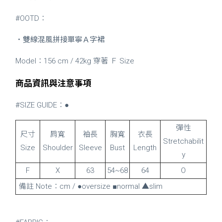
#OOTD：
・
雙線混風拼接單寧Ａ字裙
Model：156 cm / 42kg 穿著 Ｆ Size
商品資訊與注意事項
#SIZE GUIDE：●
彈性
尺寸
肩寬
袖長
胸寬
衣長
Stretchabilit
Size
Shoulder
Sleeve
Bust
Length
y
F
X
63
54~68
64
O
備註 Note：cm / ●oversize ■normal ▲slim