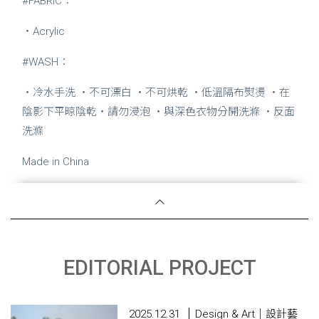
#FABRIC：
・Acrylic
#WASH：
・冷水手洗 ・不可漂白 ・不可烘乾 ・低溫隔布熨燙 ・在
陰影下平晾陰乾・請勿浸泡 ・與深色衣物分開洗滌 ・反面
洗滌
Made in China
EDITORIAL PROJECT
2025.12.31
Design & Art｜設計藝