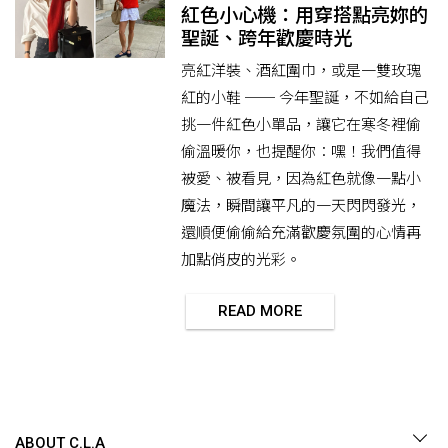
紅色小心機：用穿搭點亮妳的
聖誕、跨年歡慶時光
亮紅洋裝、酒紅圍巾，或是一雙玫瑰
紅的小鞋 ── 今年聖誕，不如給自己
挑一件紅色小單品，讓它在寒冬裡偷
偷溫暖你，也提醒你：嘿！我們值得
被愛、被看見，因為紅色就像一點小
魔法，瞬間讓平凡的一天閃閃發光，
還順便偷偷給充滿歡慶氛圍的心情再
加點俏皮的光彩。
READ MORE
ABOUT C.L.A