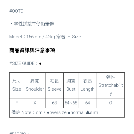
#OOTD：
・
率性拼接牛仔鉛筆褲
Model：156 cm / 42kg 穿著 Ｆ Size
商品資訊與注意事項
#SIZE GUIDE：
●
彈性
尺寸
肩寬
袖長
胸寬
衣長
Stretchabilit
Size
Shoulder
Sleeve
Bust
Length
y
F
X
63
54~68
64
O
備註 Note：cm / ●oversize ■normal ▲slim