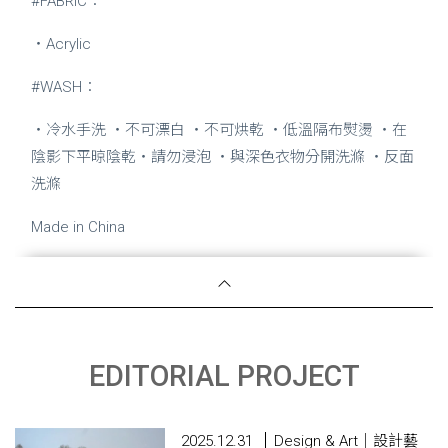
#FABRIC：
・Acrylic
#WASH：
・冷水手洗 ・不可漂白 ・不可烘乾 ・低溫隔布熨燙 ・在
陰影下平晾陰乾・請勿浸泡 ・與深色衣物分開洗滌 ・反面
洗滌
Made in China
EDITORIAL PROJECT
2025.12.31
Design & Art｜設計藝