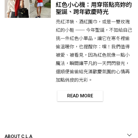
紅色小心機：用穿搭點亮妳的
聖誕、跨年歡慶時光
亮紅洋裝、酒紅圍巾，或是一雙玫瑰
紅的小鞋 ── 今年聖誕，不如給自己
挑一件紅色小單品，讓它在寒冬裡偷
偷溫暖你，也提醒你：嘿！我們值得
被愛、被看見，因為紅色就像一點小
魔法，瞬間讓平凡的一天閃閃發光，
還順便偷偷給充滿歡慶氛圍的心情再
加點俏皮的光彩。
READ MORE
ABOUT C.L.A