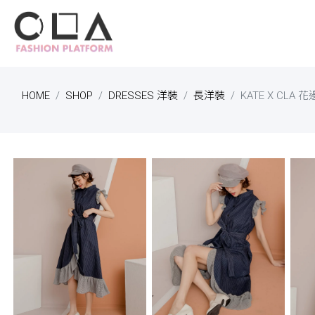
HOME
SHOP
DRESSES 洋裝
長洋裝
KATE X CL