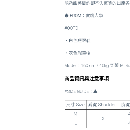
能夠甜美簡約卻不失氣質的出席各
♠
FROM
：實踐大學
#OOTD：
・白色短跟鞋
・灰色報童帽
Model：160 cm / 40kg 穿著 Ｍ Si
商品資訊與注意事項
#SIZE GUIDE：▲
尺寸 Size
肩寬 Shoulder
胸寬 
Ｍ
X
Ｌ