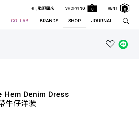
HI!
, 歡迎回來
SHOPPING
RENT
0
0
COLLAB.
BRANDS
SHOP
JOURNAL
le Hem Denim Dress
腰綁帶牛仔洋裝