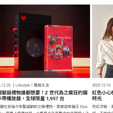
.12.23
Lifestyle｜風格生活
2025.12.19
個聖誕禮物誰都想要！Z 世代為之瘋狂的貓
紅色小心
帶播放器，全球限量 1,957 台
時光
還在苦惱今年聖誕節的交換禮物，那麼這款貓王 Elvis
亮紅洋裝、