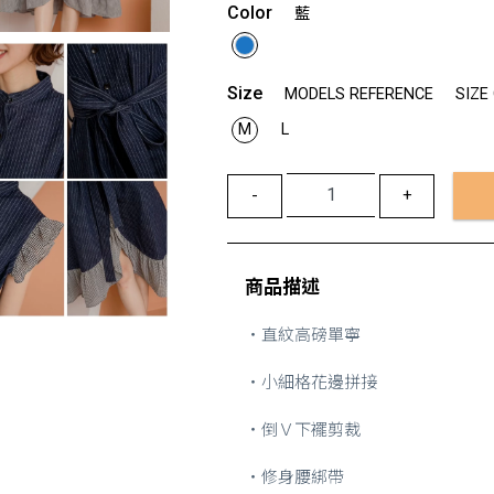
Color
藍
Size
MODELS REFERENCE
SIZE
M
L
-
+
商品描述
・直紋高磅單寧
・小細格花邊拼接
・倒Ｖ下襬剪裁
・修身腰綁帶