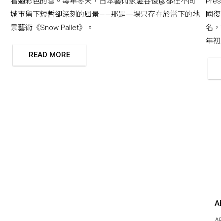
看過彩色的雪。每年冬天，日本藝術家澁谷俊彦都在不同
Pr
城市留下短暫卻深刻的風景——那是一場只存在於當下的地
國復
景藝術《Snow Pallet》。
名，
年初版
READ MORE
A
A