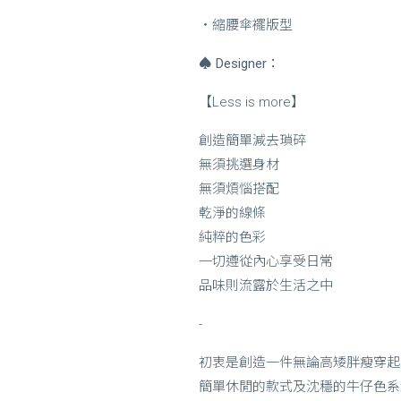
・縮腰傘襬版型
♠
Designer：
【Less is more】
創造簡單減去瑣碎
無須挑選身材
無須煩惱搭配
乾淨的線條
純粹的色彩
一切遵從內心享受日常
品味則流露於生活之中
-
初衷是創造一件無論高矮胖瘦穿起
簡單休閒的款式及沈穩的牛仔色系