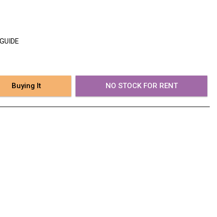
 GUIDE
Buying It
NO STOCK FOR RENT