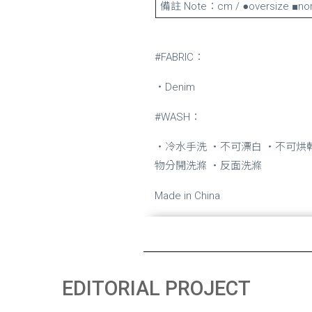
備註 Note：cm / ●oversize ■nor
#FABRIC：
‧Denim
#WASH：
・冷水手洗 ・不可漂白 ・不可烘
物分開洗滌 ・反面洗滌
Made in China
EDITORIAL PROJECT