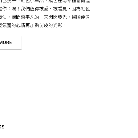
自己挑一件紅色小單品，讓它在寒冬裡偷偷溫
醒你：嘿！我們值得被愛、被看見，因為紅色
魔法，瞬間讓平凡的一天閃閃發光，還順便偷
慶氛圍的心情再加點俏皮的光彩。
 MORE
DS