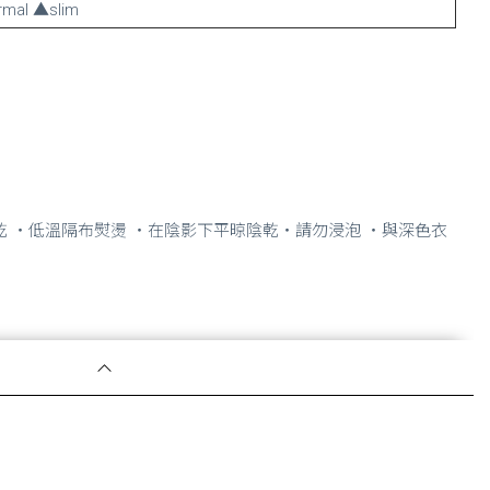
mal ▲slim
乾 ・低溫隔布熨燙 ・在陰影下平晾陰乾・請勿浸泡 ・與深色衣