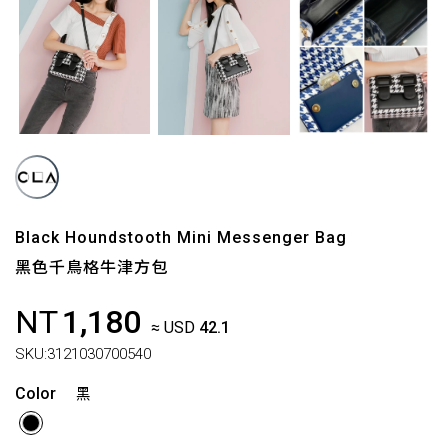
Black Houndstooth Mini Messenger Bag
黑色千鳥格牛津方包
NT
1,180
≈ USD
42.1
SKU:
3121030700540
Color
黑