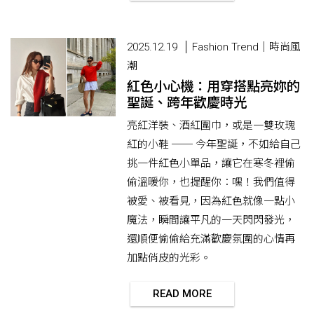
2025.12.19
Fashion Trend｜時尚風
潮
紅色小心機：用穿搭點亮妳的
聖誕、跨年歡慶時光
亮紅洋裝、酒紅圍巾，或是一雙玫瑰
紅的小鞋 ── 今年聖誕，不如給自己
挑一件紅色小單品，讓它在寒冬裡偷
偷溫暖你，也提醒你：嘿！我們值得
被愛、被看見，因為紅色就像一點小
魔法，瞬間讓平凡的一天閃閃發光，
還順便偷偷給充滿歡慶氛圍的心情再
加點俏皮的光彩。
READ MORE