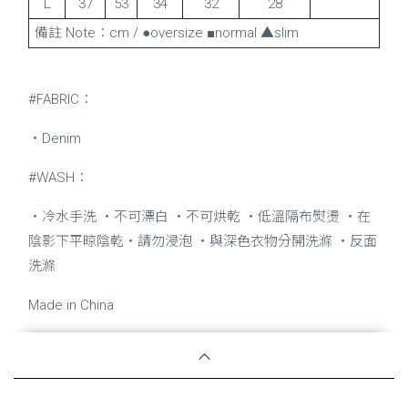
Ｌ
37
53
34
32
28
備註 Note：cm / ●oversize ■normal ▲slim
#FABRIC：
・Denim
#WASH：
・冷水手洗 ・不可漂白 ・不可烘乾 ・低溫隔布熨燙 ・在
陰影下平晾陰乾・請勿浸泡 ・與深色衣物分開洗滌 ・反面
洗滌
Made in China