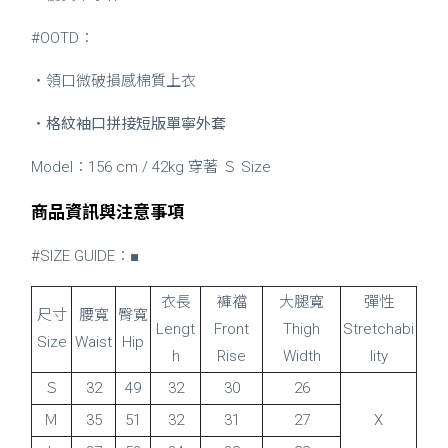
#OOTD：
・領口微破損感棉質上衣
・
格紋袖口拼接短版單寧外套
Model：156 cm / 42kg 穿著 Ｓ Size
商品資訊與注意事項
#SIZE GUIDE：■
衣長
褲襠
大腿寬
彈性
尺寸
腰寬
臀寬
Lengt
Front
Thigh
Stretchabi
Size
Waist
Hip
h
Rise
Width
lity
Ｓ
32
49
32
30
26
Ｍ
35
51
32
31
27
X